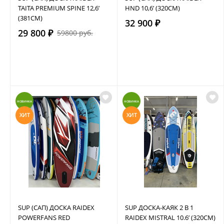
TAITA PREMIUM SPINE 12,6’
HND 10,6’ (320СМ)
(381СМ)
32 900 ₽
29 800 ₽
59800 руб.
НОВИНКА
НОВИНКА
ХИТ
ХИТ
SUP (САП) ДОСКА RAIDEX
SUP ДОСКА-КАЯК 2 В 1
POWERFANS RED
RAIDEX MISTRAL 10.6’ (320СМ)