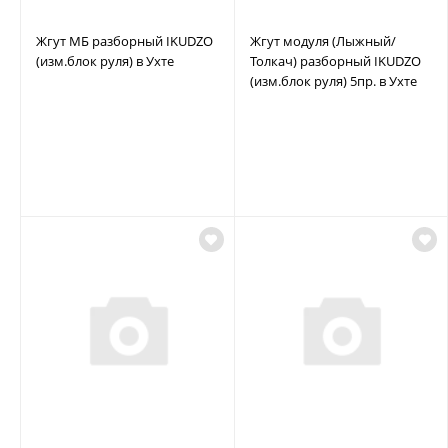
Жгут МБ разборный IKUDZO
Жгут модуля (Лыжный/
(изм.блок руля) в Ухте
Толкач) разборный IKUDZO
(изм.блок руля) 5пр. в Ухте